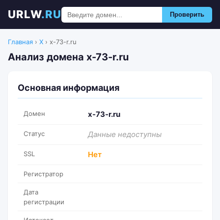
URLW
.RU
Проверить
Главная
›
X
›
x-73-r.ru
Анализ домена x-73-r.ru
Основная информация
Домен
x-73-r.ru
Статус
Данные недоступны
SSL
Нет
Регистратор
Дата
регистрации