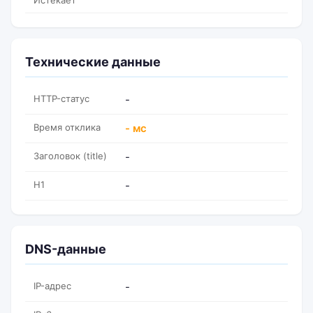
Истекает
Технические данные
HTTP-статус
-
Время отклика
- мс
Заголовок (title)
-
H1
-
DNS-данные
IP-адрес
-