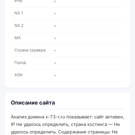
IPv6
-
NS 1
-
NS 2
-
MX
-
Страна сервера
-
Город
-
ASN
-
Описание сайта
Анализ домена x-73-r.ru показывает: сайт активен,
IP Не удалось определить, страна хостинга — Не
удалось определить. Содержание страницы: Не