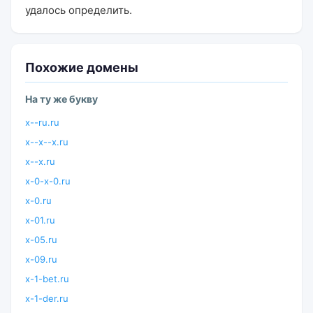
удалось определить.
Похожие домены
На ту же букву
x--ru.ru
x--x--x.ru
x--x.ru
x-0-x-0.ru
x-0.ru
x-01.ru
x-05.ru
x-09.ru
x-1-bet.ru
x-1-der.ru