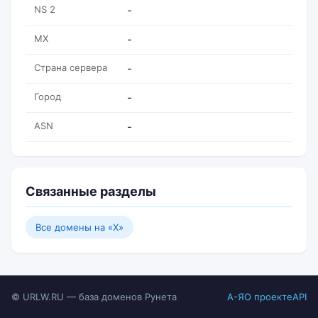
NS 2
-
MX
-
Страна сервера
-
Город
-
ASN
-
Связанные разделы
Все домены на «X»
© URLW.RU — база доменов Рунета
А-Я
О проекте
API