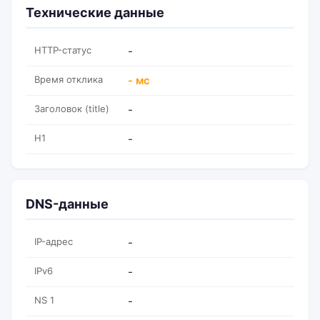
Технические данные
HTTP-статус
-
Время отклика
- мс
Заголовок (title)
-
H1
-
DNS-данные
IP-адрес
-
IPv6
-
NS 1
-