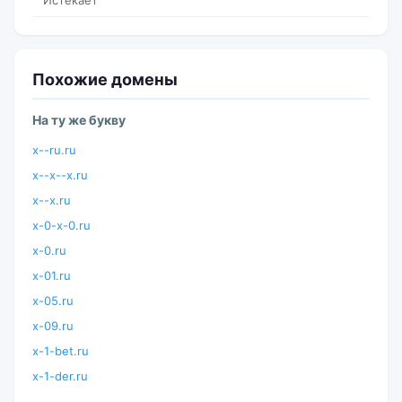
Истекает
Похожие домены
На ту же букву
x--ru.ru
x--x--x.ru
x--x.ru
x-0-x-0.ru
x-0.ru
x-01.ru
x-05.ru
x-09.ru
x-1-bet.ru
x-1-der.ru