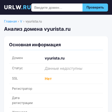
URLW
.RU
Проверить
Главная
›
V
›
vyurista.ru
Анализ домена vyurista.ru
Основная информация
Домен
vyurista.ru
Статус
Данные недоступны
SSL
Нет
Регистратор
Дата
регистрации