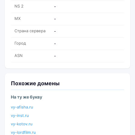
NS 2
-
MX
-
Страна сервера
-
Город
-
ASN
-
Похожие домены
На ту же букву
vy-afisha.ru
vy-inst.ru
vy-kotov.ru
vy-lordfilm.ru