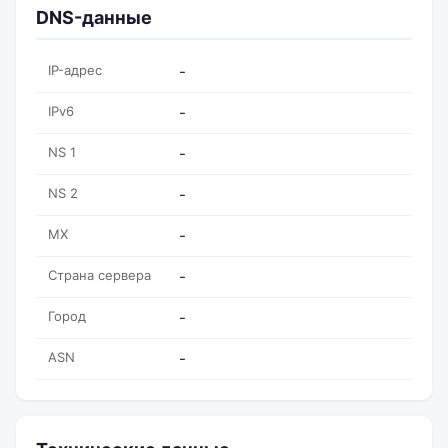
DNS-данные
IP-адрес
-
IPv6
-
NS 1
-
NS 2
-
MX
-
Страна сервера
-
Город
-
ASN
-