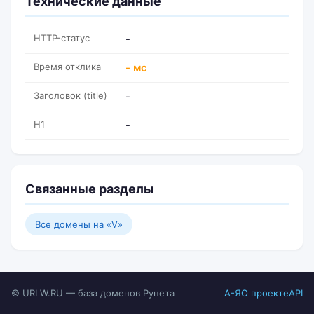
Технические данные
HTTP-статус
-
Время отклика
- мс
Заголовок (title)
-
H1
-
Связанные разделы
Все домены на «V»
© URLW.RU — база доменов Рунета
А-Я
О проекте
API