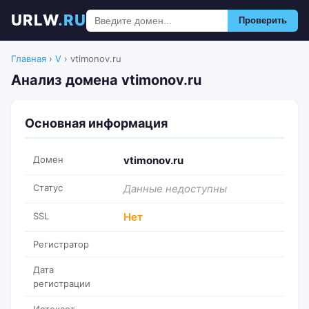
URLW
.RU
Проверить
Главная
›
V
›
vtimonov.ru
Анализ домена vtimonov.ru
Основная информация
Домен
vtimonov.ru
Статус
Данные недоступны
SSL
Нет
Регистратор
Дата
регистрации