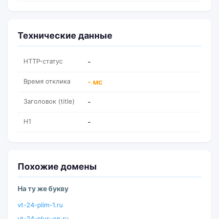
Технические данные
HTTP-статус
-
Время отклика
- мс
Заголовок (title)
-
H1
-
Похожие домены
На ту же букву
vt-24-plim-1.ru
vt-24-plus-op.ru