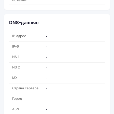
Истекает
DNS-данные
IP-адрес
-
IPv6
-
NS 1
-
NS 2
-
MX
-
Страна сервера
-
Город
-
ASN
-