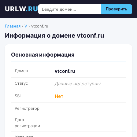
URLW
.RU
Проверить
Главная
›
V
›
vtconf.ru
Информация о домене vtconf.ru
Основная информация
Домен
vtconf.ru
Статус
Данные недоступны
SSL
Нет
Регистратор
Дата
регистрации