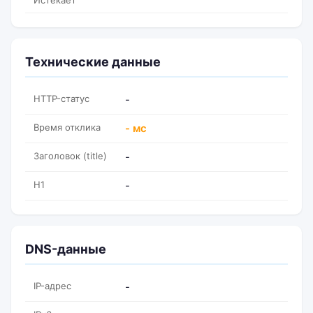
Истекает
Технические данные
HTTP-статус
-
Время отклика
- мс
Заголовок (title)
-
H1
-
DNS-данные
IP-адрес
-