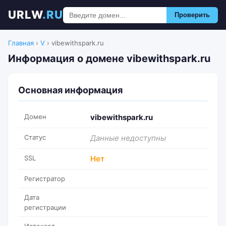
URLW
.RU
Проверить
Главная
›
V
›
vibewithspark.ru
Информация о домене vibewithspark.ru
Основная информация
Домен
vibewithspark.ru
Статус
Данные недоступны
SSL
Нет
Регистратор
Дата
регистрации