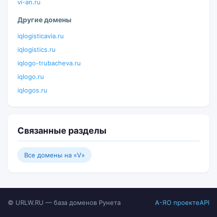
vi-an.ru
Другие домены
iqlogisticavia.ru
iqlogistics.ru
iqlogo-trubacheva.ru
iqlogo.ru
iqlogos.ru
Связанные разделы
Все домены на «V»
© URLW.RU — база доменов Рунета
А-Я
О проекте
API