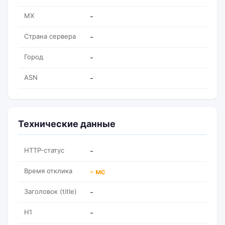
MX
-
Страна сервера
-
Город
-
ASN
-
Технические данные
HTTP-статус
-
Время отклика
- мс
Заголовок (title)
-
H1
-