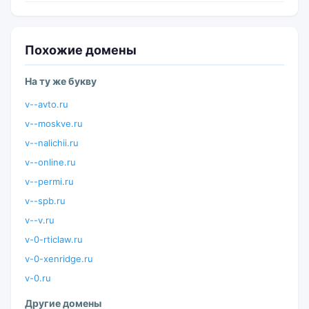
Похожие домены
На ту же букву
v--avto.ru
v--moskve.ru
v--nalichii.ru
v--online.ru
v--permi.ru
v--spb.ru
v--v.ru
v-0-rticlaw.ru
v-0-xenridge.ru
v-0.ru
Другие домены