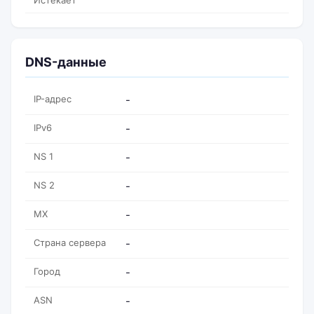
Истекает
DNS-данные
IP-адрес
-
IPv6
-
NS 1
-
NS 2
-
MX
-
Страна сервера
-
Город
-
ASN
-