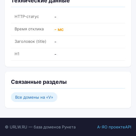
Технические данные
HTTP-статус
-
Время отклика
- мс
Заголовок (title)
-
H1
-
Связанные разделы
Все домены на «V»
© URLW.RU — база доменов Рунета
А-Я
О проекте
API