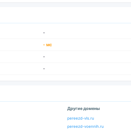
-
- мс
-
-
Другие домены
pereezd-vls.ru
pereezd-voennih.ru