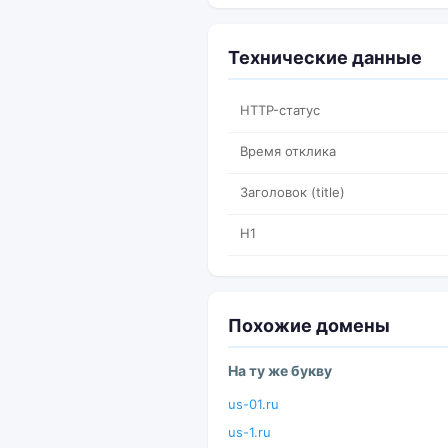
Технические данные
HTTP-статус
Время отклика
Заголовок (title)
H1
Похожие домены
На ту же букву
us-01.ru
us-1.ru