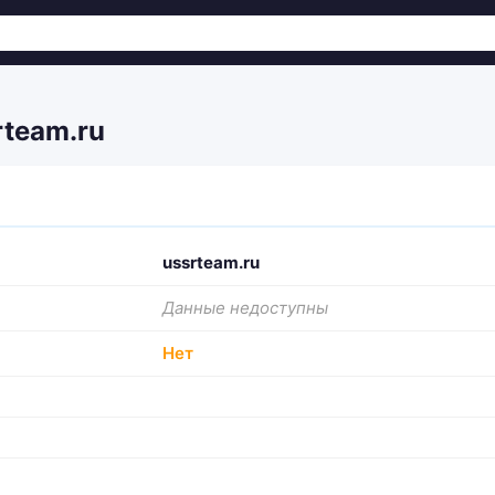
rteam.ru
ussrteam.ru
Данные недоступны
Нет