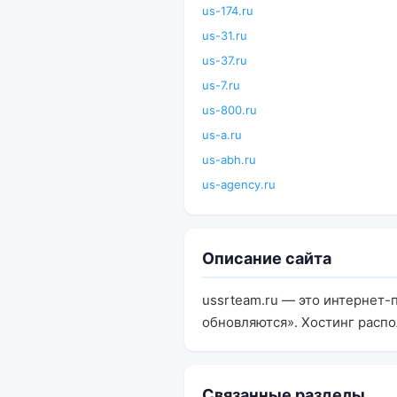
us-174.ru
us-31.ru
us-37.ru
us-7.ru
us-800.ru
us-a.ru
us-abh.ru
us-agency.ru
Описание сайта
ussrteam.ru — это интернет-
обновляются». Хостинг расп
Связанные разделы