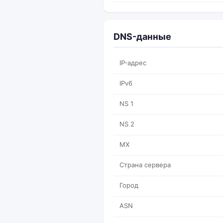
DNS-данные
IP-адрес
IPv6
NS 1
NS 2
MX
Страна сервера
Город
ASN