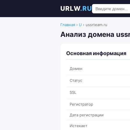
URLW
.RU
Главная
›
U
›
ussrteam.ru
Анализ домена uss
Основная информация
Домен
Статус
SSL
Регистратор
Дата регистрации
Истекает