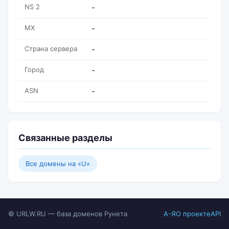
NS 2
-
MX
-
Страна сервера
-
Город
-
ASN
-
Связанные разделы
Все домены на «U»
© URLW.RU — база доменов Рунета
А-Я
О проекте
API