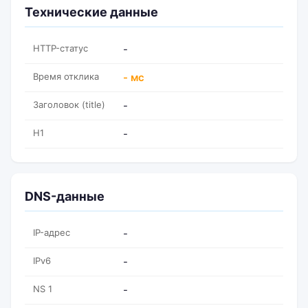
Технические данные
HTTP-статус
-
Время отклика
- мс
Заголовок (title)
-
H1
-
DNS-данные
IP-адрес
-
IPv6
-
NS 1
-