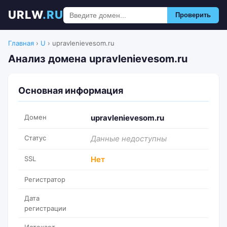
URLW
.RU
Проверить
Главная
›
U
›
upravlenievesom.ru
Анализ домена upravlenievesom.ru
Основная информация
Домен
upravlenievesom.ru
Статус
Данные недоступны
SSL
Нет
Регистратор
Дата
регистрации