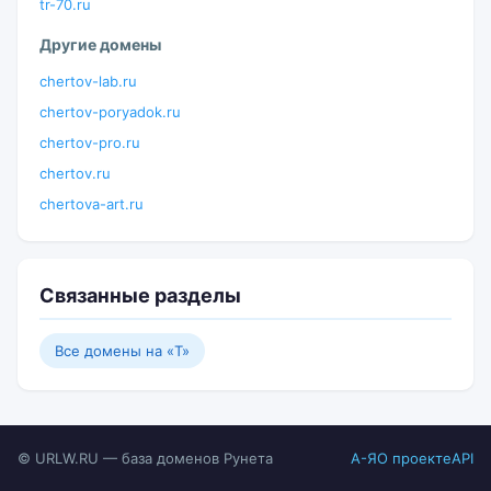
tr-70.ru
Другие домены
chertov-lab.ru
chertov-poryadok.ru
chertov-pro.ru
chertov.ru
chertova-art.ru
Связанные разделы
Все домены на «T»
© URLW.RU — база доменов Рунета
А-Я
О проекте
API