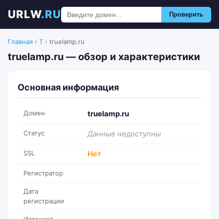
URLW
.RU
Проверить
Главная
›
T
›
truelamp.ru
truelamp.ru — обзор и характеристики
Основная информация
Домен
truelamp.ru
Статус
Данные недоступны
SSL
Нет
Регистратор
Дата
регистрации