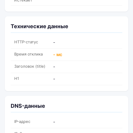
Истекает
Технические данные
HTTP-статус
-
Время отклика
- мс
Заголовок (title)
-
H1
-
DNS-данные
IP-адрес
-