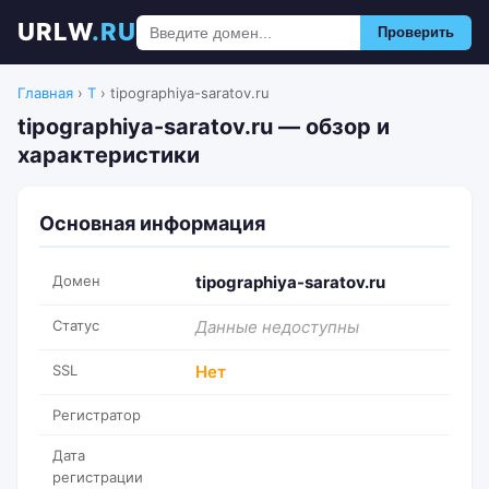
URLW
.RU
Проверить
Главная
›
T
›
tipographiya-saratov.ru
tipographiya-saratov.ru — обзор и
характеристики
Основная информация
Домен
tipographiya-saratov.ru
Статус
Данные недоступны
SSL
Нет
Регистратор
Дата
регистрации