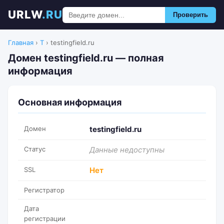
URLW
.RU
Проверить
Главная
›
T
›
testingfield.ru
Домен testingfield.ru — полная
информация
Основная информация
Домен
testingfield.ru
Статус
Данные недоступны
SSL
Нет
Регистратор
Дата
регистрации