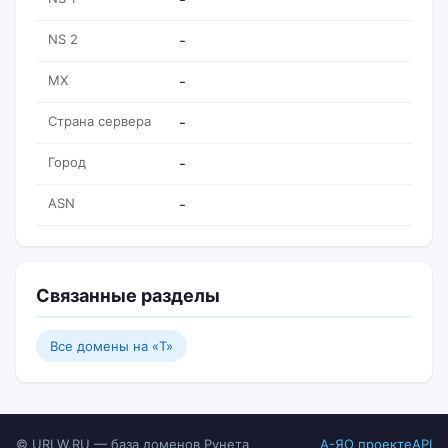
NS 2
-
MX
-
Страна сервера
-
Город
-
ASN
-
Связанные разделы
Все домены на «T»
© URLW.RU — база доменов Рунета
А-Я
О проекте
API