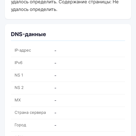
удалось определить. Содержание страницы: Не
удалось определить.
DNS-данные
IP-адрес
-
IPv6
-
NS 1
-
NS 2
-
MX
-
Страна сервера
-
Город
-