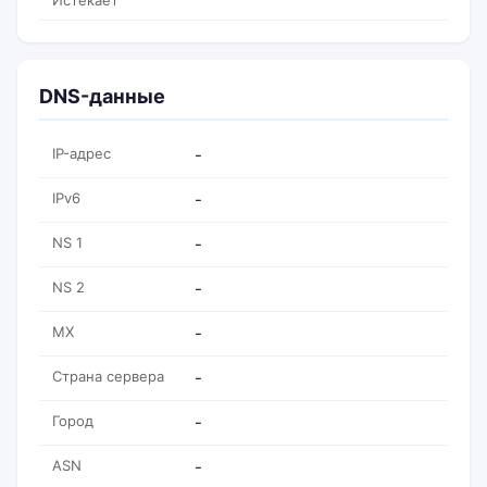
Истекает
DNS-данные
IP-адрес
-
IPv6
-
NS 1
-
NS 2
-
MX
-
Страна сервера
-
Город
-
ASN
-