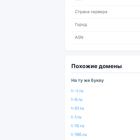
Страна сервера
Город
ASN
Похожие домены
На ту же букву
t--t.ru
t-0.ru
t-01.ru
t-1.ru
t-10.ru
t-100.ru