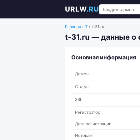
URLW
.RU
Главная
›
T
›
t-31.ru
t-31.ru — данные о
Основная информация
Домен
Статус
SSL
Регистратор
Дата регистрации
Истекает