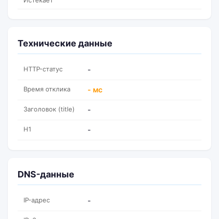
Истекает
Технические данные
HTTP-статус
-
Время отклика
- мс
Заголовок (title)
-
H1
-
DNS-данные
IP-адрес
-