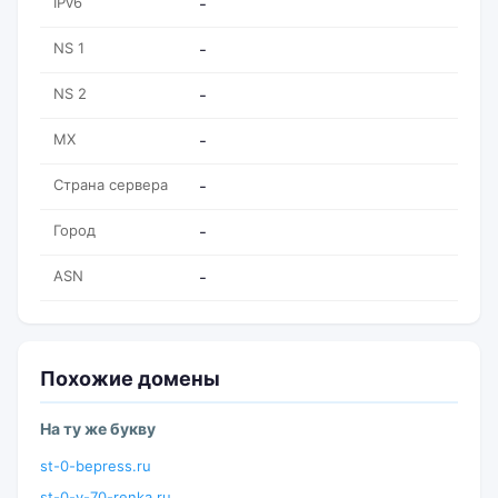
IPv6
-
NS 1
-
NS 2
-
MX
-
Страна сервера
-
Город
-
ASN
-
Похожие домены
На ту же букву
st-0-bepress.ru
st-0-y-70-renka.ru