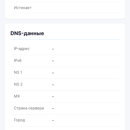
Истекает
DNS-данные
IP-адрес
-
IPv6
-
NS 1
-
NS 2
-
MX
-
Страна сервера
-
Город
-