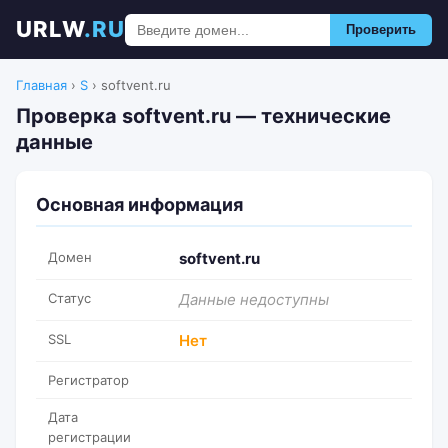
URLW
.RU
Проверить
Главная
›
S
›
softvent.ru
Проверка softvent.ru — технические
данные
Основная информация
Домен
softvent.ru
Статус
Данные недоступны
SSL
Нет
Регистратор
Дата
регистрации