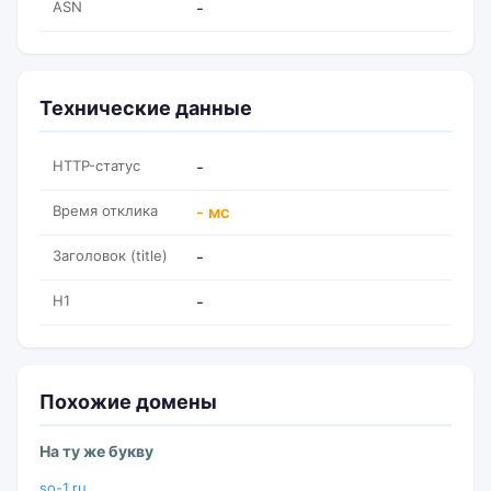
ASN
-
Технические данные
HTTP-статус
-
Время отклика
- мс
Заголовок (title)
-
H1
-
Похожие домены
На ту же букву
so-1.ru