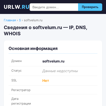
URLW
.RU
Проверить
Главная
›
S
›
softvelum.ru
Сведения о softvelum.ru — IP, DNS,
WHOIS
Основная информация
Домен
softvelum.ru
Статус
Данные недоступны
SSL
Нет
Регистратор
Дата
регистрации