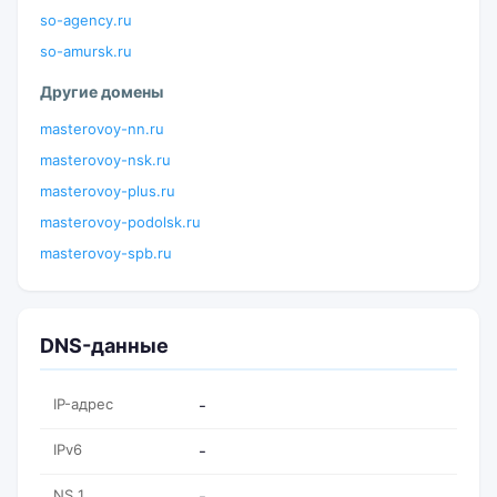
so-agency.ru
so-amursk.ru
Другие домены
masterovoy-nn.ru
masterovoy-nsk.ru
masterovoy-plus.ru
masterovoy-podolsk.ru
masterovoy-spb.ru
DNS-данные
IP-адрес
-
IPv6
-
NS 1
-