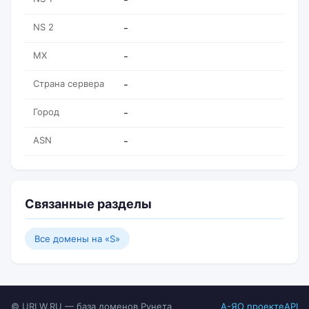
NS 2
-
MX
-
Страна сервера
-
Город
-
ASN
-
Связанные разделы
Все домены на «S»
© URLW.RU — база доменов Рунета
А-Я
О проекте
API