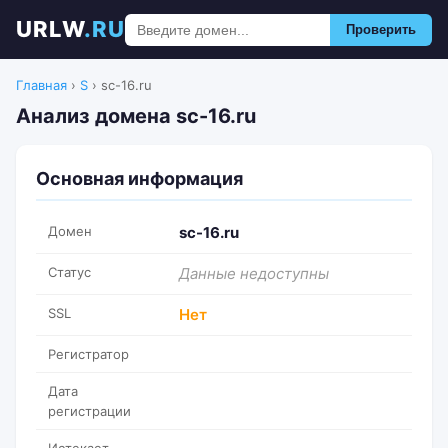
URLW
.RU
Проверить
Главная
›
S
›
sc-16.ru
Анализ домена sc-16.ru
Основная информация
Домен
sc-16.ru
Статус
Данные недоступны
SSL
Нет
Регистратор
Дата
регистрации