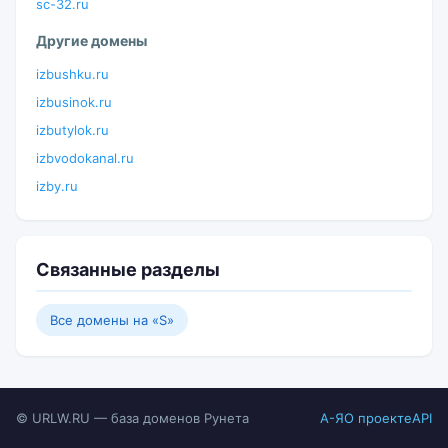
sc-32.ru
Другие домены
izbushku.ru
izbusinok.ru
izbutylok.ru
izbvodokanal.ru
izby.ru
Связанные разделы
Все домены на «S»
© URLW.RU — база доменов Рунета
А-Я
О проекте
API