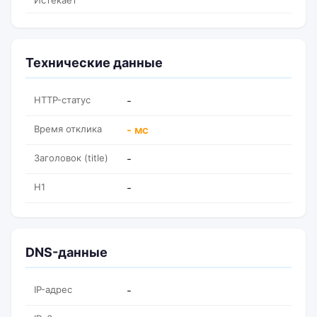
Истекает
Технические данные
HTTP-статус
-
Время отклика
- мс
Заголовок (title)
-
H1
-
DNS-данные
IP-адрес
-