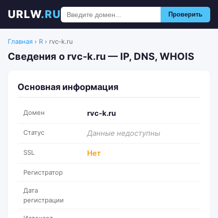
URLW
.RU
Проверить
Главная
›
R
›
rvc-k.ru
Сведения о rvc-k.ru — IP, DNS, WHOIS
Основная информация
Домен
rvc-k.ru
Статус
Данные недоступны
SSL
Нет
Регистратор
Дата
регистрации