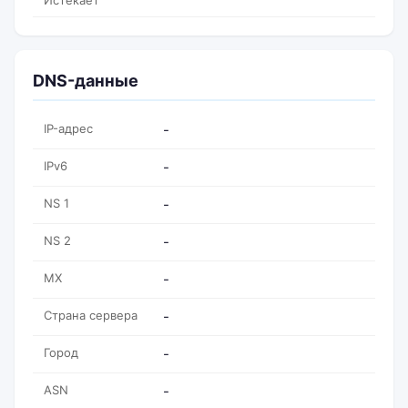
Истекает
DNS-данные
IP-адрес
-
IPv6
-
NS 1
-
NS 2
-
MX
-
Страна сервера
-
Город
-
ASN
-