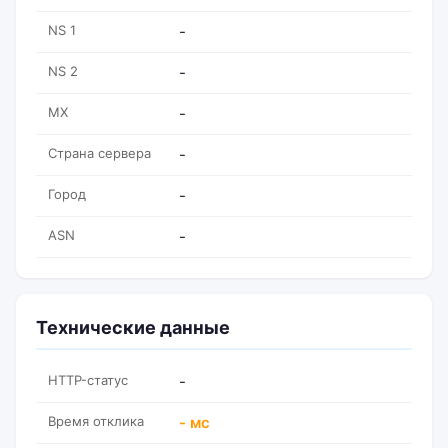
NS 1
-
NS 2
-
MX
-
Страна сервера
-
Город
-
ASN
-
Технические данные
HTTP-статус
-
Время отклика
- мс