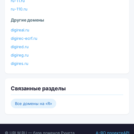
ru-11.ru
ru-110.ru
Другие домены
digireal.ru
digirec-ecrf.ru
digired.ru
digireg.ru
digires.ru
Связанные разделы
Все домены на «R»
© URLW.RU — база доменов Рунета
А-Я
О проекте
API