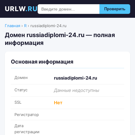
URLW
.RU
Проверить
Главная
›
R
›
russiadiplomi-24.ru
Домен russiadiplomi-24.ru — полная
информация
Основная информация
Домен
russiadiplomi-24.ru
Статус
Данные недоступны
SSL
Нет
Регистратор
Дата
регистрации