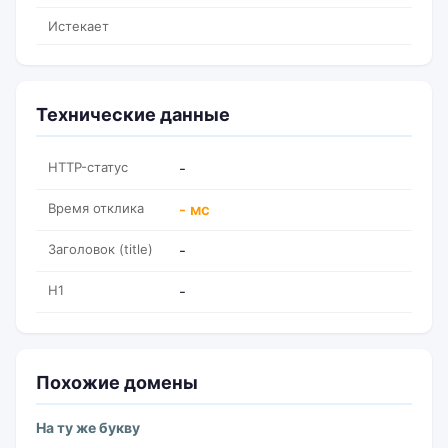
Истекает
Технические данные
HTTP-статус
-
Время отклика
- мс
Заголовок (title)
-
H1
-
Похожие домены
На ту же букву