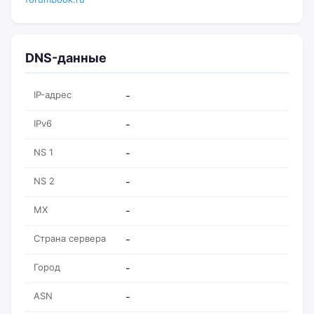
DNS-данные
IP-адрес
-
IPv6
-
NS 1
-
NS 2
-
MX
-
Страна сервера
-
Город
-
ASN
-