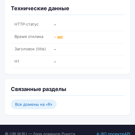
Технические данные
HTTP-статус
-
Время отклика
- мс
Заголовок (title)
-
H1
-
Связанные разделы
Все домены на «R»
© URLW.RU — база доменов Рунета
А-Я
О проекте
API