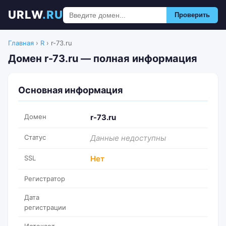
URLW
.RU
Проверить
Главная
›
R
›
r-73.ru
Домен r-73.ru — полная информация
Основная информация
Домен
r-73.ru
Статус
Данные недоступны
SSL
Нет
Регистратор
Дата
регистрации