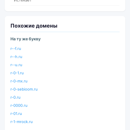
Истекает
Похожие домены
На ту же букву
r--f.ru
r--h.ru
r--u.ru
r-0-1.ru
r-0-mx.ru
r-0-sebioom.ru
r-0.ru
r-0000.ru
r-01.ru
r-1-mrock.ru