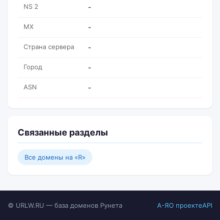
NS 2
-
MX
-
Страна сервера
-
Город
-
ASN
-
Связанные разделы
Все домены на «R»
© URLW.RU — база доменов Рунета
А-Я
О проекте
API