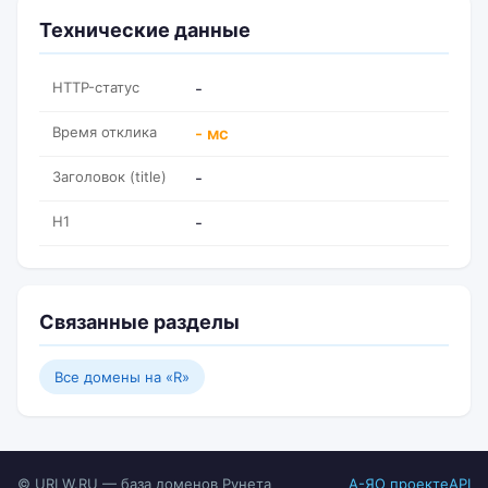
Технические данные
HTTP-статус
-
Время отклика
- мс
Заголовок (title)
-
H1
-
Связанные разделы
Все домены на «R»
© URLW.RU — база доменов Рунета
А-Я
О проекте
API