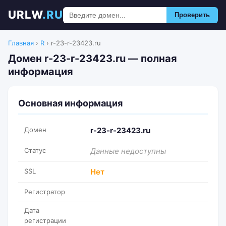
URLW
.RU
Проверить
Главная
›
R
›
r-23-r-23423.ru
Домен r-23-r-23423.ru — полная
информация
Основная информация
Домен
r-23-r-23423.ru
Статус
Данные недоступны
SSL
Нет
Регистратор
Дата
регистрации