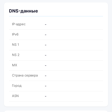
DNS-данные
IP-адрес
-
IPv6
-
NS 1
-
NS 2
-
MX
-
Страна сервера
-
Город
-
ASN
-