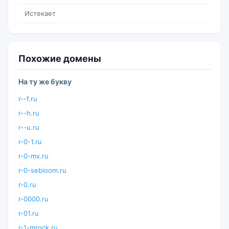
Истекает
Похожие домены
На ту же букву
r--f.ru
r--h.ru
r--u.ru
r-0-1.ru
r-0-mx.ru
r-0-sebioom.ru
r-0.ru
r-0000.ru
r-01.ru
r-1-mrock.ru