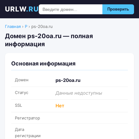
URLW
.RU
Проверить
Главная
›
P
›
ps-20oa.ru
Домен ps-20oa.ru — полная
информация
Основная информация
Домен
ps-20oa.ru
Статус
Данные недоступны
SSL
Нет
Регистратор
Дата
регистрации