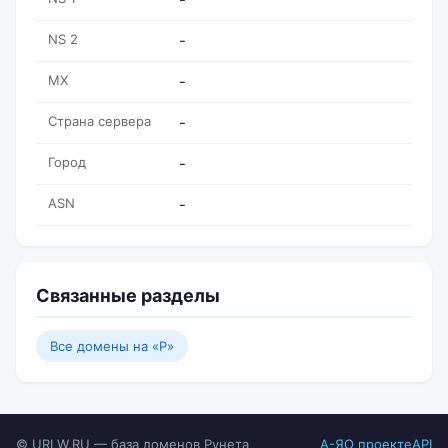
NS 2
-
MX
-
Страна сервера
-
Город
-
ASN
-
Связанные разделы
Все домены на «P»
© URLW.RU — база доменов Рунета
А-Я
О проекте
API