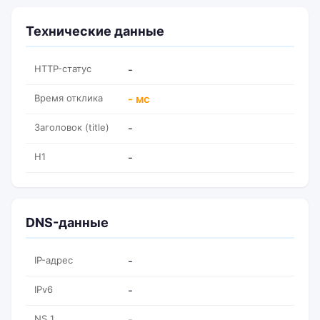
Технические данные
HTTP-статус
-
Время отклика
- мс
Заголовок (title)
-
H1
-
DNS-данные
IP-адрес
-
IPv6
-
NS 1
-