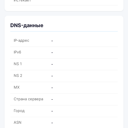
Истекает
DNS-данные
IP-адрес
-
IPv6
-
NS 1
-
NS 2
-
MX
-
Страна сервера
-
Город
-
ASN
-