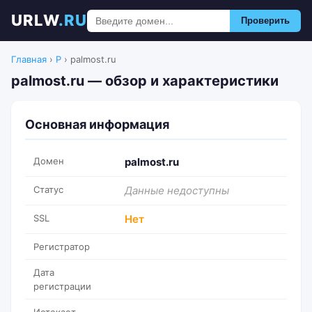
URLW
.RU
Проверить
Главная
›
P
›
palmost.ru
palmost.ru — обзор и характеристики
Основная информация
Домен
palmost.ru
Статус
Данные недоступны
SSL
Нет
Регистратор
Дата
регистрации