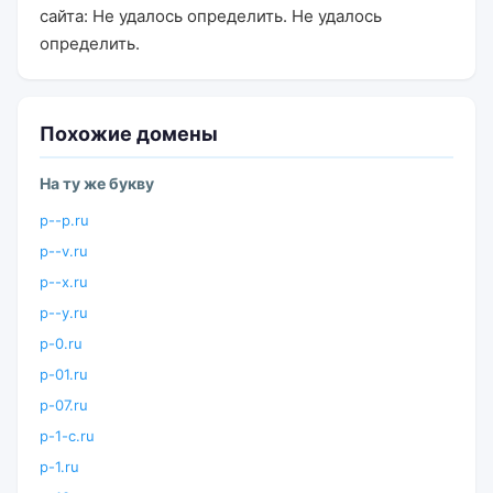
сайта: Не удалось определить. Не удалось
определить.
Похожие домены
На ту же букву
p--p.ru
p--v.ru
p--x.ru
p--y.ru
p-0.ru
p-01.ru
p-07.ru
p-1-c.ru
p-1.ru