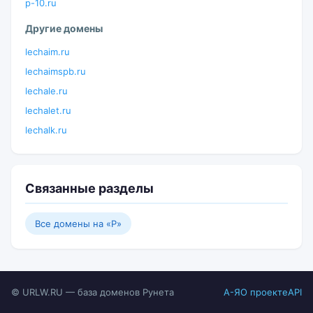
p-10.ru
Другие домены
lechaim.ru
lechaimspb.ru
lechale.ru
lechalet.ru
lechalk.ru
Связанные разделы
Все домены на «P»
© URLW.RU — база доменов Рунета
А-Я
О проекте
API