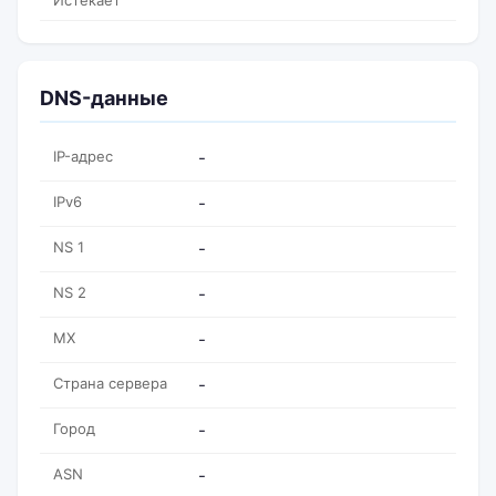
Истекает
DNS-данные
IP-адрес
-
IPv6
-
NS 1
-
NS 2
-
MX
-
Страна сервера
-
Город
-
ASN
-