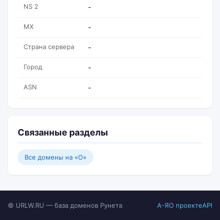
NS 2
-
MX
-
Страна сервера
-
Город
-
ASN
-
Связанные разделы
Все домены на «O»
© URLW.RU — база доменов Рунета
А-Я
О проекте
API