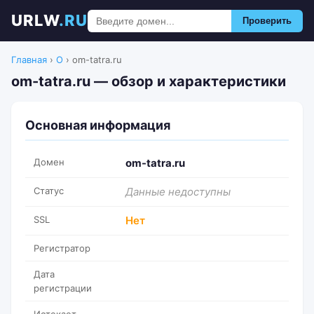
URLW
.RU
Проверить
Главная
›
O
›
om-tatra.ru
om-tatra.ru — обзор и характеристики
Основная информация
Домен
om-tatra.ru
Статус
Данные недоступны
SSL
Нет
Регистратор
Дата
регистрации