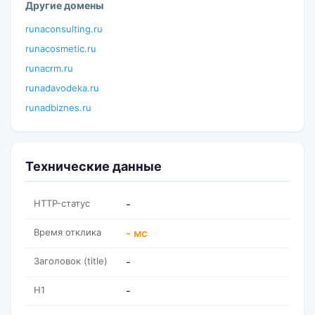
Другие домены
runaconsulting.ru
runacosmetic.ru
runacrm.ru
runadavodeka.ru
runadbiznes.ru
Технические данные
HTTP-статус
-
Время отклика
- мс
Заголовок (title)
-
H1
-