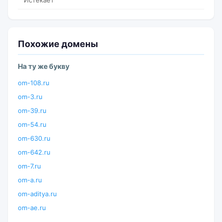
Истекает
Похожие домены
На ту же букву
om-108.ru
om-3.ru
om-39.ru
om-54.ru
om-630.ru
om-642.ru
om-7.ru
om-a.ru
om-aditya.ru
om-ae.ru