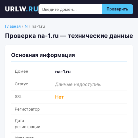
URLW
.RU
Проверить
Главная
›
N
›
na-1.ru
Проверка na-1.ru — технические данные
Основная информация
Домен
na-1.ru
Статус
Данные недоступны
SSL
Нет
Регистратор
Дата
регистрации