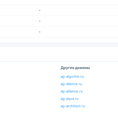
-
-
-
Другие домены
ag-algoritm.ru
ag-alience.ru
ag-alliance.ru
ag-aqua.ru
ag-architect.ru