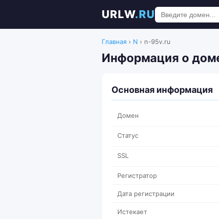
URLW
.RU
Главная
›
N
›
n-95v.ru
Информация о доме
Основная информация
Домен
Статус
SSL
Регистратор
Дата регистрации
Истекает