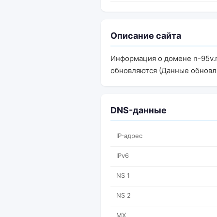
Описание сайта
Информация о домене n-95v.
обновляются (Данные обновл
DNS-данные
IP-адрес
IPv6
NS 1
NS 2
MX