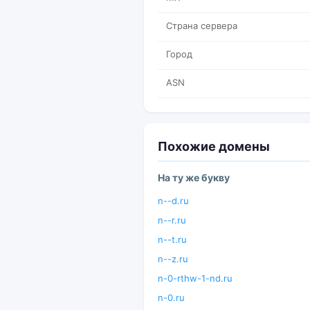
Страна сервера
Город
ASN
Похожие домены
На ту же букву
n--d.ru
n--r.ru
n--t.ru
n--z.ru
n-0-rthw-1-nd.ru
n-0.ru