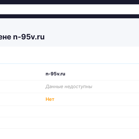
не n-95v.ru
n-95v.ru
Данные недоступны
Нет