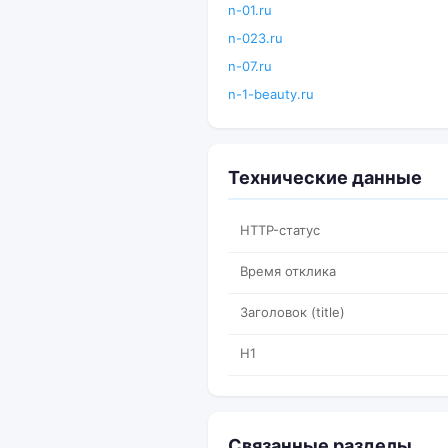
n-01.ru
n-023.ru
n-07.ru
n-1-beauty.ru
Технические данные
HTTP-статус
Время отклика
Заголовок (title)
H1
Связанные разделы