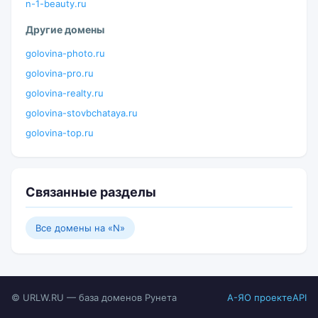
n-1-beauty.ru
Другие домены
golovina-photo.ru
golovina-pro.ru
golovina-realty.ru
golovina-stovbchataya.ru
golovina-top.ru
Связанные разделы
Все домены на «N»
© URLW.RU — база доменов Рунета
А-Я
О проекте
API