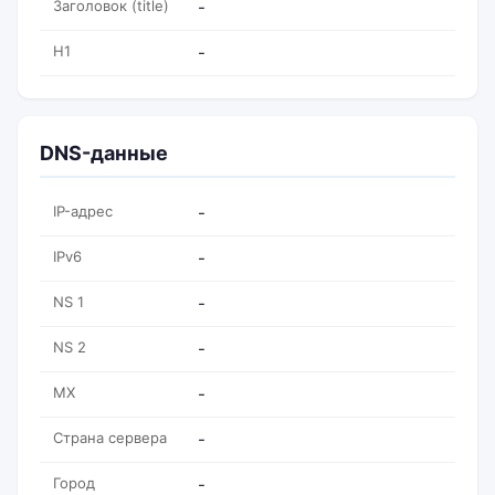
Заголовок (title)
-
H1
-
DNS-данные
IP-адрес
-
IPv6
-
NS 1
-
NS 2
-
MX
-
Страна сервера
-
Город
-