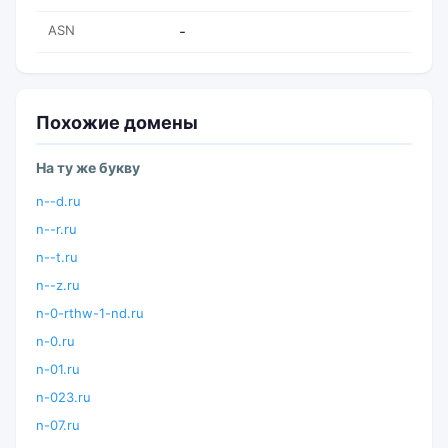
ASN
-
Похожие домены
На ту же букву
n--d.ru
n--r.ru
n--t.ru
n--z.ru
n-0-rthw-1-nd.ru
n-0.ru
n-01.ru
n-023.ru
n-07.ru