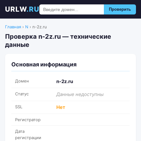
URLW
.RU
Проверить
Главная
›
N
›
n-2z.ru
Проверка n-2z.ru — технические
данные
Основная информация
Домен
n-2z.ru
Статус
Данные недоступны
SSL
Нет
Регистратор
Дата
регистрации