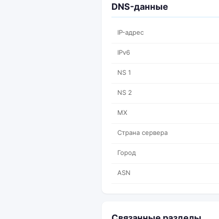
DNS-данные
IP-адрес
IPv6
NS 1
NS 2
MX
Страна сервера
Город
ASN
Связанные разделы