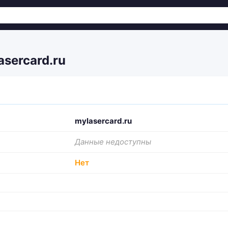
sercard.ru
mylasercard.ru
Данные недоступны
Нет