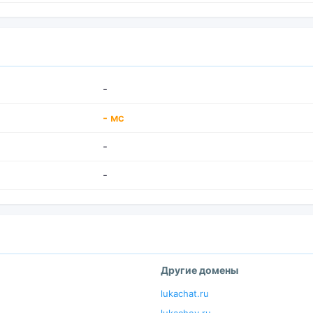
-
- мс
-
-
Другие домены
lukachat.ru