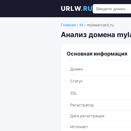
URLW
.RU
Главная
›
M
›
mylasercard.ru
Анализ домена myla
Основная информация
Домен
Статус
SSL
Регистратор
Дата регистрации
Истекает