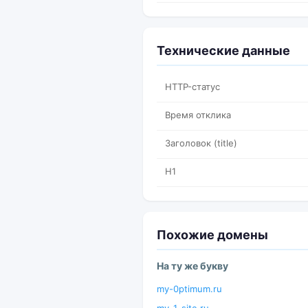
Технические данные
HTTP-статус
Время отклика
Заголовок (title)
H1
Похожие домены
На ту же букву
my-0ptimum.ru