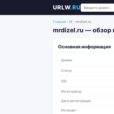
URLW
.RU
Главная
›
M
›
mrdizel.ru
mrdizel.ru — обзор
Основная информация
Домен
Статус
SSL
Регистратор
Дата регистрации
Истекает