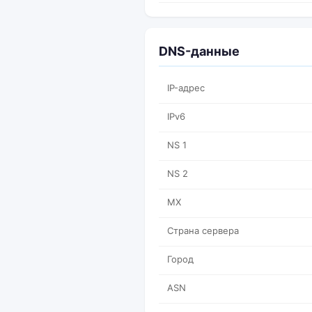
DNS-данные
IP-адрес
IPv6
NS 1
NS 2
MX
Страна сервера
Город
ASN