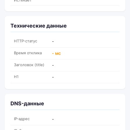
Истекает
Технические данные
HTTP-статус
-
Время отклика
- мс
Заголовок (title)
-
H1
-
DNS-данные
IP-адрес
-