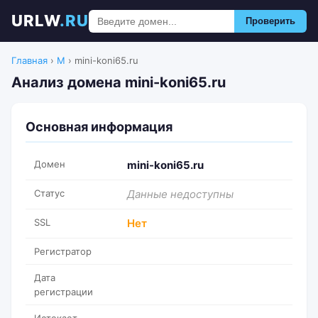
URLW
.RU
Проверить
Главная
›
M
›
mini-koni65.ru
Анализ домена mini-koni65.ru
Основная информация
Домен
mini-koni65.ru
Статус
Данные недоступны
SSL
Нет
Регистратор
Дата
регистрации