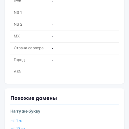
IPv6
-
NS 1
-
NS 2
-
MX
-
Страна сервера
-
Город
-
ASN
-
Похожие домены
На ту же букву
mi-1.ru
mi-12.ru