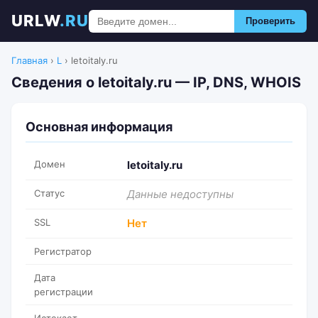
URLW
.RU
Проверить
Главная
›
L
›
letoitaly.ru
Сведения о letoitaly.ru — IP, DNS, WHOIS
Основная информация
Домен
letoitaly.ru
Статус
Данные недоступны
SSL
Нет
Регистратор
Дата
регистрации