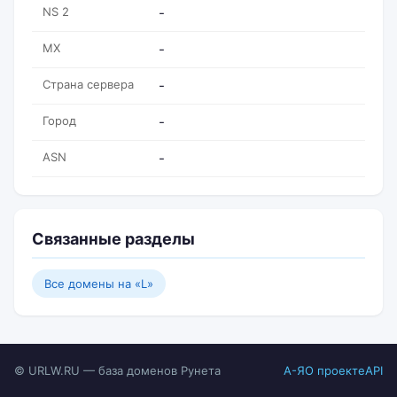
NS 2
-
MX
-
Страна сервера
-
Город
-
ASN
-
Связанные разделы
Все домены на «L»
© URLW.RU — база доменов Рунета
А-Я
О проекте
API