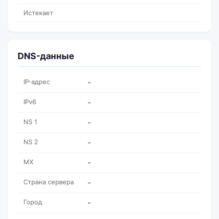
Истекает
DNS-данные
IP-адрес
-
IPv6
-
NS 1
-
NS 2
-
MX
-
Страна сервера
-
Город
-