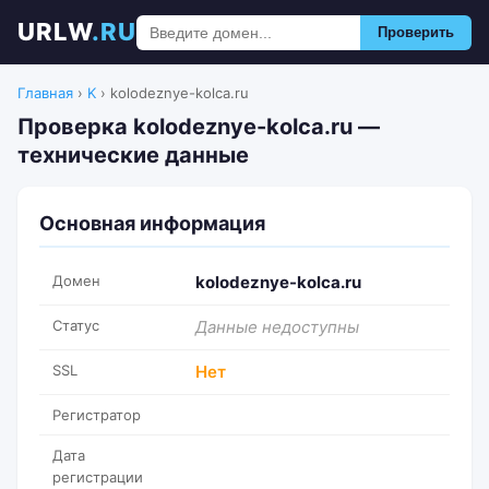
URLW
.RU
Проверить
Главная
›
K
›
kolodeznye-kolca.ru
Проверка kolodeznye-kolca.ru —
технические данные
Основная информация
Домен
kolodeznye-kolca.ru
Статус
Данные недоступны
SSL
Нет
Регистратор
Дата
регистрации