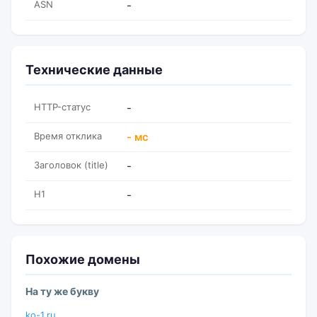
ASN
-
Технические данные
HTTP-статус
-
Время отклика
- мс
Заголовок (title)
-
H1
-
Похожие домены
На ту же букву
ko-1.ru