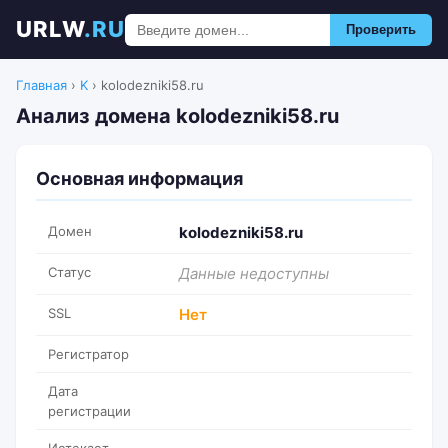
URLW
.RU
Проверить
Главная
›
K
›
kolodezniki58.ru
Анализ домена kolodezniki58.ru
Основная информация
Домен
kolodezniki58.ru
Статус
Данные недоступны
SSL
Нет
Регистратор
Дата
регистрации