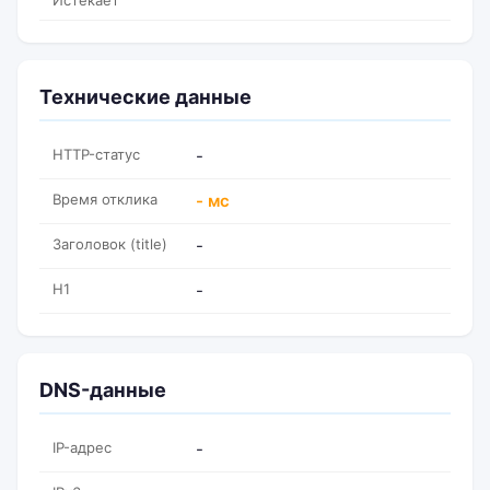
Истекает
Технические данные
HTTP-статус
-
Время отклика
- мс
Заголовок (title)
-
H1
-
DNS-данные
IP-адрес
-