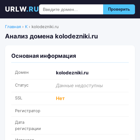
URLW
.RU
Проверить
Главная
›
K
›
kolodezniki.ru
Анализ домена kolodezniki.ru
Основная информация
Домен
kolodezniki.ru
Статус
Данные недоступны
SSL
Нет
Регистратор
Дата
регистрации