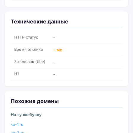
Технические данные
HTTP-статус
-
Время отклика
- мс
Заголовок (title)
-
H1
-
Похожие домены
На ту же букву
ko-1.ru
ko-2.ru