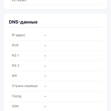
Истекает
DNS-данные
IP-адрес
-
IPv6
-
NS 1
-
NS 2
-
MX
-
Страна сервера
-
Город
-
ASN
-