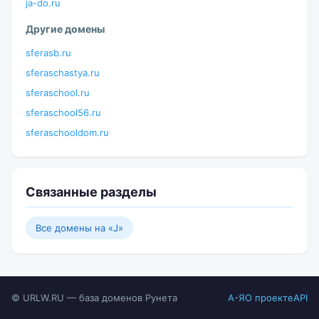
ja-do.ru
Другие домены
sferasb.ru
sferaschastya.ru
sferaschool.ru
sferaschool56.ru
sferaschooldom.ru
Связанные разделы
Все домены на «J»
© URLW.RU — база доменов Рунета
А-Я
О проекте
API