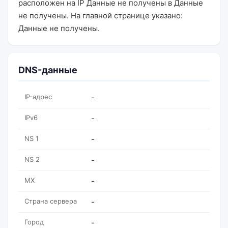
расположен на IP Данные не получены в Данные
не получены. На главной странице указано:
Данные не получены.
DNS-данные
IP-адрес
-
IPv6
-
NS 1
-
NS 2
-
MX
-
Страна сервера
-
Город
-