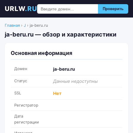
URLW
.RU
Проверить
Главная
›
J
›
ja-beru.ru
ja-beru.ru — обзор и характеристики
Основная информация
Домен
ja-beru.ru
Статус
Данные недоступны
SSL
Нет
Регистратор
Дата
регистрации