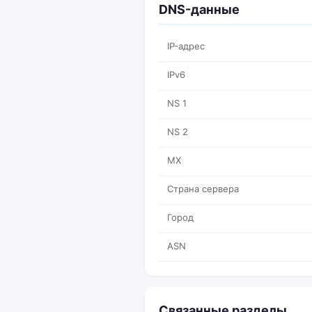
DNS-данные
IP-адрес
IPv6
NS 1
NS 2
MX
Страна сервера
Город
ASN
Связанные разделы