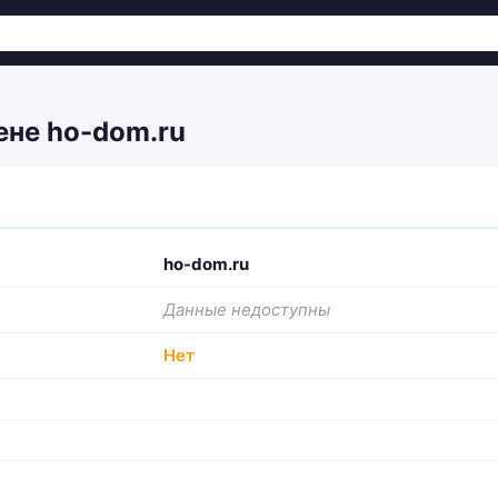
не ho-dom.ru
ho-dom.ru
Данные недоступны
Нет