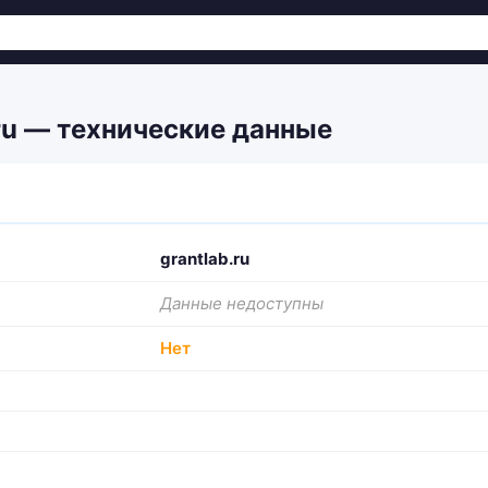
ru — технические данные
grantlab.ru
Данные недоступны
Нет