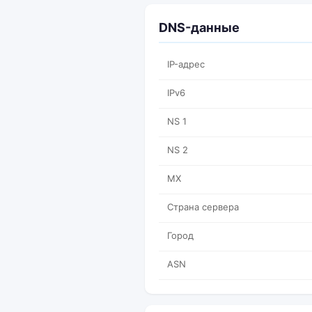
DNS-данные
IP-адрес
IPv6
NS 1
NS 2
MX
Страна сервера
Город
ASN