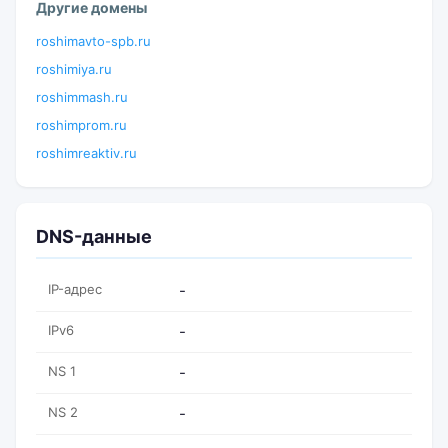
Другие домены
roshimavto-spb.ru
roshimiya.ru
roshimmash.ru
roshimprom.ru
roshimreaktiv.ru
DNS-данные
IP-адрес
-
IPv6
-
NS 1
-
NS 2
-