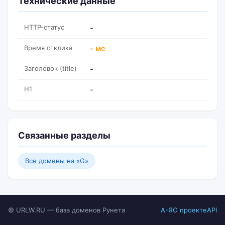
Технические данные
HTTP-статус
-
Время отклика
- мс
Заголовок (title)
-
H1
-
Связанные разделы
Все домены на «G»
© URLW.RU — база доменов Рунета
А-Я
О проекте
API