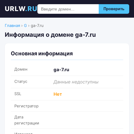
URLW
.RU
Проверить
Главная
›
G
›
ga-7.ru
Информация о домене ga-7.ru
Основная информация
Домен
ga-7.ru
Статус
Данные недоступны
SSL
Нет
Регистратор
Дата
регистрации