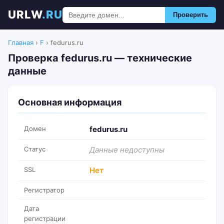
URLW
.RU
Проверить
Главная
›
F
›
fedurus.ru
Проверка fedurus.ru — технические
данные
Основная информация
Домен
fedurus.ru
Статус
Данные недоступны
SSL
Нет
Регистратор
Дата
регистрации