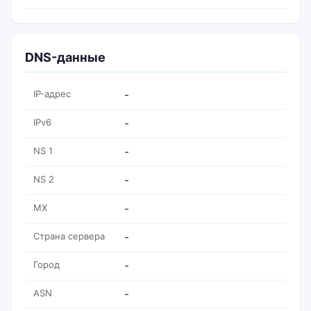
DNS-данные
IP-адрес
-
IPv6
-
NS 1
-
NS 2
-
MX
-
Страна сервера
-
Город
-
ASN
-