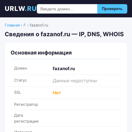
URLW
.RU
Проверить
Главная
›
F
›
fazanof.ru
Сведения о fazanof.ru — IP, DNS, WHOIS
Основная информация
Домен
fazanof.ru
Статус
Данные недоступны
SSL
Нет
Регистратор
Дата
регистрации