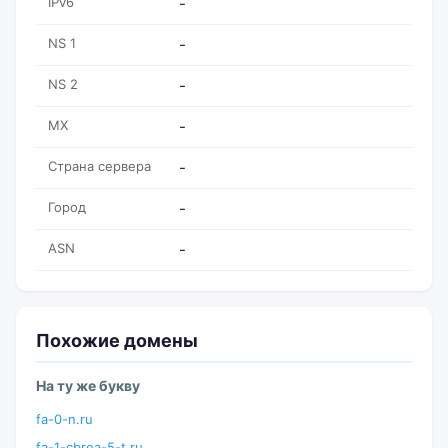
IPv6
-
NS 1
-
NS 2
-
MX
-
Страна сервера
-
Город
-
ASN
-
Похожие домены
На ту же букву
fa-0-n.ru
fa-1-cbrea-5-t.ru