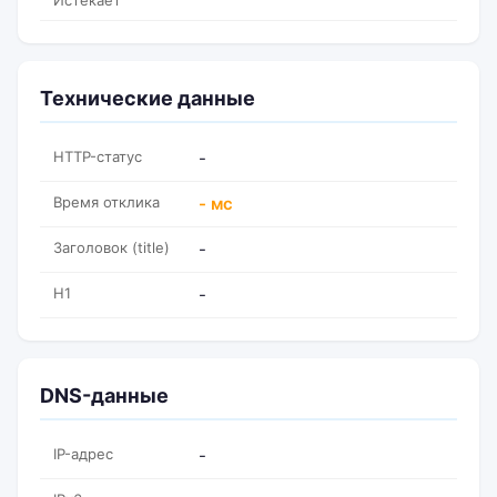
Истекает
Технические данные
HTTP-статус
-
Время отклика
- мс
Заголовок (title)
-
H1
-
DNS-данные
IP-адрес
-