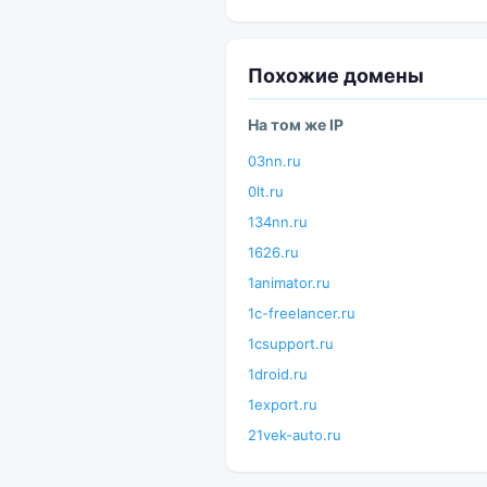
Похожие домены
На том же IP
03nn.ru
0lt.ru
134nn.ru
1626.ru
1animator.ru
1c-freelancer.ru
1csupport.ru
1droid.ru
1export.ru
21vek-auto.ru