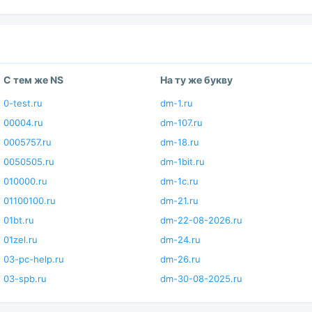
С тем же NS
На ту же букву
0-test.ru
dm-1.ru
00004.ru
dm-107.ru
0005757.ru
dm-18.ru
0050505.ru
dm-1bit.ru
010000.ru
dm-1c.ru
01100100.ru
dm-21.ru
01bt.ru
dm-22-08-2026.ru
01zel.ru
dm-24.ru
03-pc-help.ru
dm-26.ru
03-spb.ru
dm-30-08-2025.ru