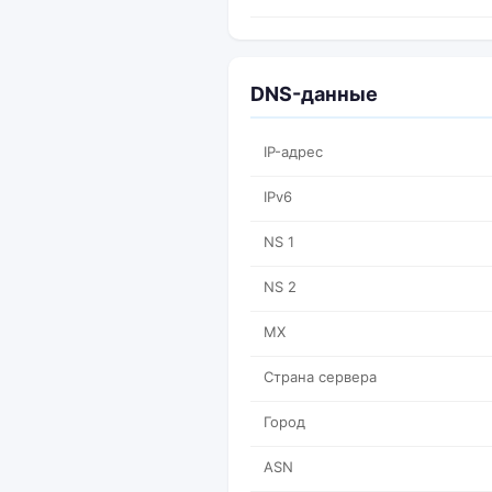
DNS-данные
IP-адрес
IPv6
NS 1
NS 2
MX
Страна сервера
Город
ASN