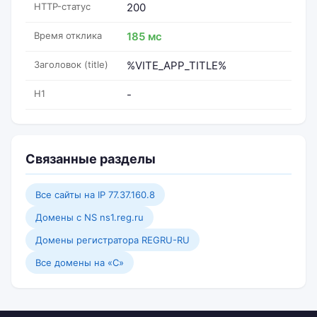
HTTP-статус
200
Время отклика
185 мс
Заголовок (title)
%VITE_APP_TITLE%
H1
-
Связанные разделы
Все сайты на IP 77.37.160.8
Домены с NS ns1.reg.ru
Домены регистратора REGRU-RU
Все домены на «C»