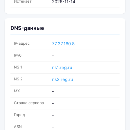
Истекает
2026-11-14
DNS-данные
IP-адрес
77.37.160.8
IPv6
-
NS 1
ns1.reg.ru
NS 2
ns2.reg.ru
MX
-
Страна сервера
-
Город
-
ASN
-