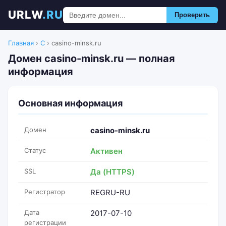
URLW
.RU
Проверить
Главная
›
C
›
casino-minsk.ru
Домен casino-minsk.ru — полная
информация
Основная информация
Домен
casino-minsk.ru
Статус
Активен
SSL
Да (HTTPS)
Регистратор
REGRU-RU
Дата
2017-07-10
регистрации