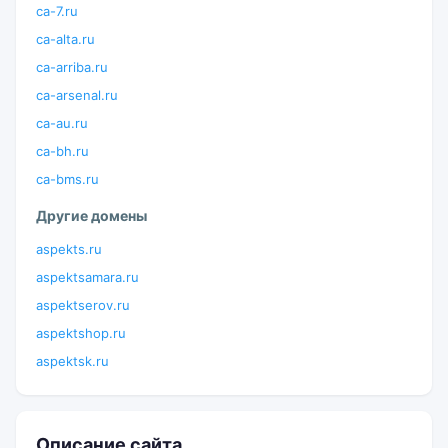
ca-7.ru
ca-alta.ru
ca-arriba.ru
ca-arsenal.ru
ca-au.ru
ca-bh.ru
ca-bms.ru
Другие домены
aspekts.ru
aspektsamara.ru
aspektserov.ru
aspektshop.ru
aspektsk.ru
Описание сайта