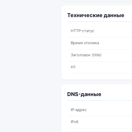
Технические данные
HTTP-статус
Время отклика
Заголовок (title)
H1
DNS-данные
IP-адрес
IPv6