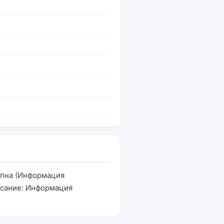
тупна (Информация
исание: Информация