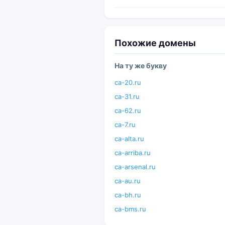
Похожие домены
На ту же букву
ca-20.ru
ca-31.ru
ca-62.ru
ca-7.ru
ca-alta.ru
ca-arriba.ru
ca-arsenal.ru
ca-au.ru
ca-bh.ru
ca-bms.ru