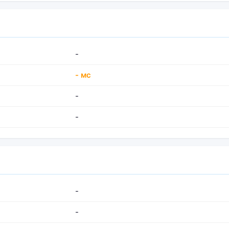
-
- мс
-
-
-
-